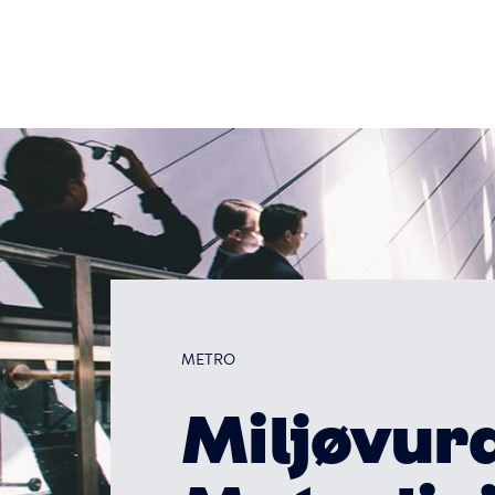
Primær
Gå
til
navigat
hovedindhold
Metrolinj
M5
METRO
Miljøvurd