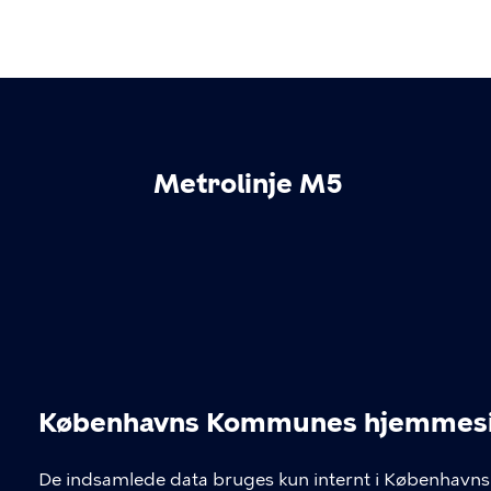
Metrolinje M5
KONTAKT
LINKS
Københavns Kommunes hjemmesid
cbu@okf.kk.dk
Ti
Cookieindstil
De indsamlede data bruges kun internt i Københavns 
Coo