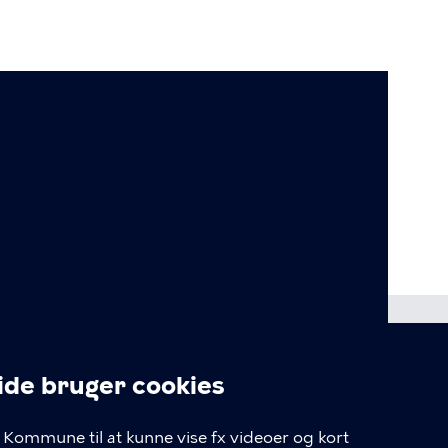
e bruger cookies
lgængelighedserklæring
linger
Kommune til at kunne vise fx videoer og kort
kiepolitik